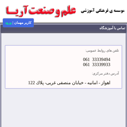
کاربر مهمان
|
ورود
تماس با آموزشگاه
تلفن های روابط عمومی:
33339494 061
33339933 061
آدرس دفتر مرکزی:
اهواز - امانیه - خیابان منصفی غربی- پلاك 122