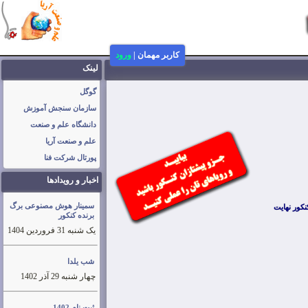
کاربر مهمان
|
ورود
لینک
گوگل
سازمان سنجش آموزش
دانشگاه علم و صنعت
علم و صنعت آریا
پورتال شرکت فنا
اخبار و رویدادها
سمینار هوش مصنوعی برگ
نكور نهايت
برنده کنکور
یک شنبه 31 فروردین 1404
شب یلدا
چهار شنبه 29 آذر 1402
ثبت نام 1402