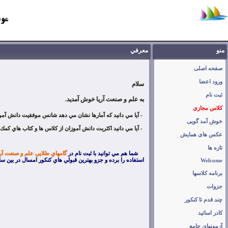
منو
معرفي
صفحه اصلی
ورود اعضا
سلام
ثبت نام
به علم و صنعت آريا خوش آمديد.
کلاس مجازی
-
آيا مي دانيد كه آمارها نشان مي دهد شانس موفقيت دانش آمو
خوش آمد گویی
- آيا مي دانيد اكثريت دانش آموزان از كلاس ها و كتاب هاي كم
عکس های همایش
تازه ها
شما هم مي توانيد با ثبت نام در
گامهاي طلايي علم و صنعت آري
استفاده را برده و جزو بهترين قبولي هاي كنكور امسال در بين سا
Welcome
برنامه کلاسها
جزوات
چند قدم تا کنکور
کادر اساتید
آزمونهای جامع